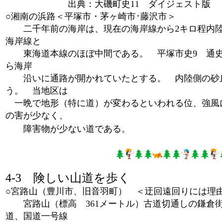
出典：大磯町史11 ダイジェスト版 ｐ62
○湘南の浜路＜平塚市・茅ヶ崎市･藤沢市＞
二千年前の海岸は、現在の海岸線から2キロ程内陸
海岸線と
東海道本線のほぼ中間である。 平塚市史9 通史編
ら海岸
沿いに通路が開かれていたとする。 内陸側の砂丘
う。 当地区は
一晩で地形（特に道）が変わるといわれる位、強風
の害が少なく、
障害物が少ない道である。
4-3 険しい山道を歩く
○宮路山（豊川市、旧音羽町） ＜迂回遠回りには理
宮路山（標高 361メートル）古道切通しの鎌倉街
道、国道一号線