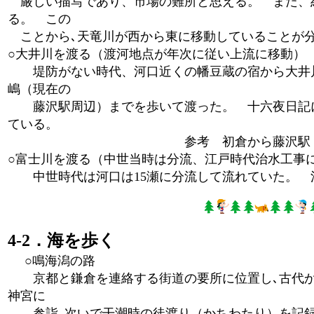
厳しい描写であり、市場の難所と思える。 また、
る。 この
ことから､天竜川が西から東に移動していることが
○大井川を渡る（渡河地点が年次に従い上流に移動）
堤防がない時代、河口近くの幡豆蔵の宿から大井川
嶋（現在の
藤沢駅周辺）までを歩いて渡った。 十六夜日記に
ている。
参考 初倉から藤沢駅（前嶋）まで
○富士川を渡る（中世当時は分流、江戸時代治水工事
中世時代は河口は15瀬に分流して流れていた。 
4-2．海を歩く
○鳴海潟の路
京都と鎌倉を連絡する街道の要所に位置し､古代か
神宮に
参詣､次いで干潮時の徒渡り（かちわたり）を記録