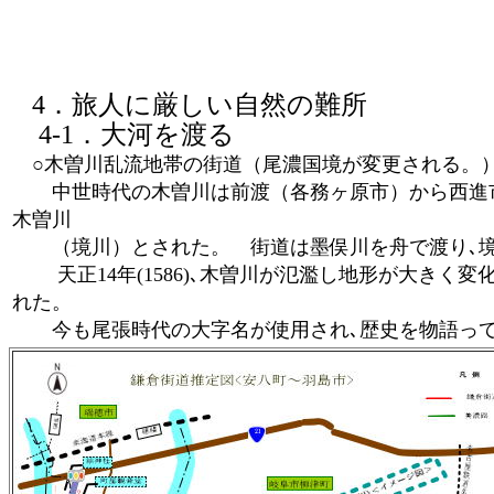
4．旅人に厳しい自然の難所
4-1．大河を渡る
○木曽川乱流地帯の街道（尾濃国境が変更される。
中世時代の木曽川は前渡（各務ヶ原市）から西進市
木曽川
（境川）とされた。 街道は墨俣川を舟で渡り､境
天正14年(1586)､木曽川が氾濫し地形が大きく
れた。
今も尾張時代の大字名が使用され､歴史を物語っ