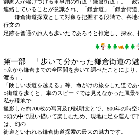
御家人が駆けつける軍事用の街道「鎌倉街道」。 政
連絡していることが意識され、「鎌倉道」「鎌倉街道
鎌倉街道探索として対象を把握する段階で、各地の
行文の
足跡を普通の旅人も歩いたであろうと推定し、探索、
第一部 「歩いて分かった鎌倉街道の
○京から鎌倉までの全区間を歩いて調べたことにより
渡る」、
「険しい坂道を越える」等、命がけの旅をした道であ
○街道を歩くと、車のスピードでは見えなかった風景
私が現地で
撮影した約700枚の写真及び説明文とで、800年の時
○頭の中で思い描いて楽しむため、現地に足を運んで
は、幻の
街道といわれる鎌倉街道探索の最大の魅力です。