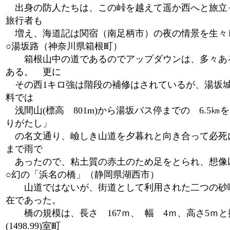
出身の防人たちは、この峠を越えて遥か西へと旅立
旅行者も
増え、海道記は関宿（南足柄市）の夜の情景を生々
○湯坂路（神奈川県箱根町）
箱根山中の道であるのでアップダウンは、多々ある
ある。 更に
その西1キロ強は階段の補修はされているが、湯坂城
料では
浅間山(標高 801m)から湯坂バス停までの 6.5
りがたし」
の名文通り、嶮しき山道を夕暮れと向き合って必死に
まで雨で
あったので、粘土質の赤土のため足をとられ、想像
○幻の「浜名の橋」（静岡県湖西市）
山道ではないが、街道として利用された二つの砂嘴
在であった。
橋の規模は、長さ 167ｍ、 幅 4ｍ、高さ5ｍと
(1498.99)室町