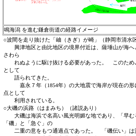
鳴海潟 を進む鎌倉街道の経路イメージ
○波間を走り抜けた「岫（きぎ）が崎」（静岡市清水
興津地区と由比地区の境界付近は、薩埵山が海へと
さわら
れぬように駆け抜ける必要があった。 このため､
として
語られてきた。
嘉永７年（1854年）の大地震で海岸が現在の形
点として
利用されている。
○大磯の浜路（はまみち）（諸説あり）
大磯は海浜で名高い風光明媚な地であり、「早むる
「磯」と「急ぐ」の
二重の意をもつ通過点であった。 「磯伝い」は