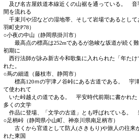
及び名古屋鉄道本線近くの山裾を通っている。 音羽
間を流れる
千束川や沼などの湿地帯、そして岩場であるとして
羽町史P78）
○小夜の中山（静岡県掛川市）
最高点の標高は252mであるが急峻な坂道が続く難
初期に
西行法師が詠み新古今和歌集に入れられた「年たけ
れた。
○蔦の細道（藤枝市、静岡市）
標高120ｍの宇津ノ谷峠にある古道である。 宇津
て使われて
いた峠越えの道である。 平安時代前期に書かれた
多くの文学
作品に登場、「文学の古道」とも呼ばれている。 
○足柄峠（静岡県小山町、神奈川県南足柄市）
古くから官道として防人(さきもり)や旅人の往来
れた東国