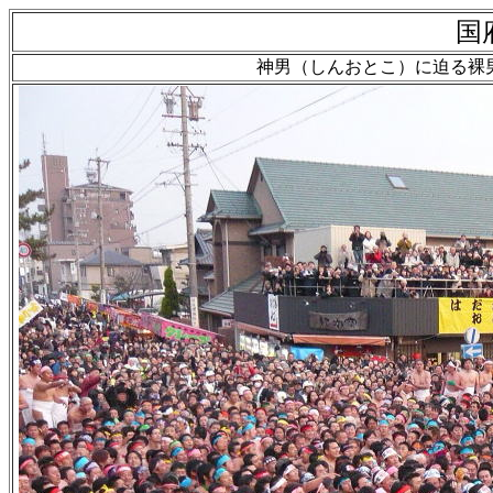
国
神男（しんおとこ）に迫る裸