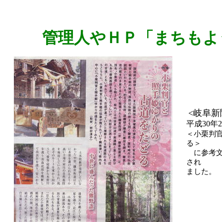
管理人やＨＰ「まちもよ
<岐阜新
平成30年
＜小栗判
る＞
に参考文
され
ました。