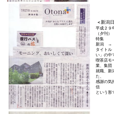
新潟
＜
平成２９
（夕刊）
特集
新潟 →
タイトル
い」の中
喫茶店モ
業、集団
就職、新
た、
感謝の気
信
という形