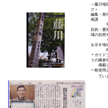
＜藤川地
ク＞
編集・発
画課
平成２
目的：愛
域の自然
くらし
を示す地
向けの
＊ガイド
うの鎌倉
掲載し
一枚使用
ていま