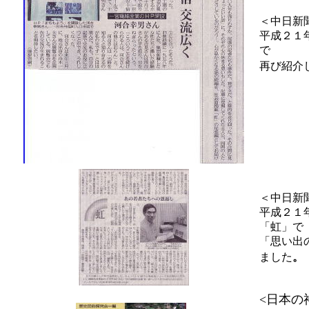
＜中日新
平成２１
で
再び紹介
＜中日新
平成２１
「虹」で
「思い出
ました
。
<日本の