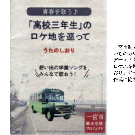
一宮市制
いちのみ
アー＜「
ロケ地を
おり」の
作成に協