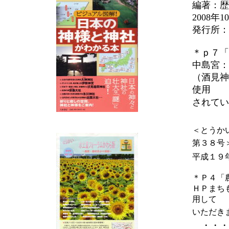
編著：歴
2008年
発行所
＊ｐ７「
中島宮：
（酒見神
使用
されてい
＜とうか
第３８号
平成１９
＊Ｐ４「
ＨＰまち
用して
いただき
・・・