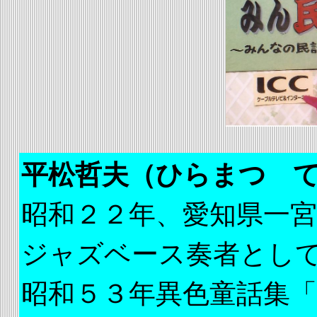
平松哲夫
（ひらまつ 
昭和２２年、愛知県一
ジャズベース奏者とし
昭和５３年異色童話集