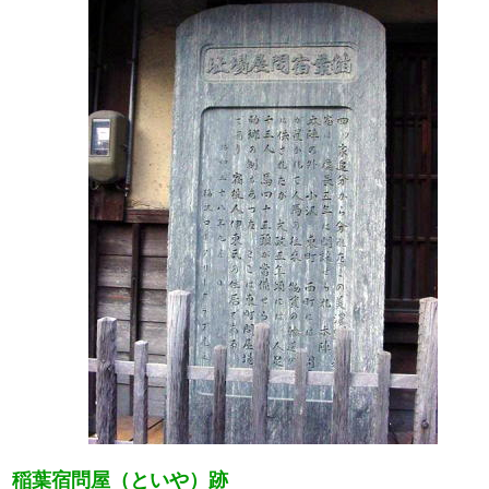
稲葉宿問屋（といや）跡