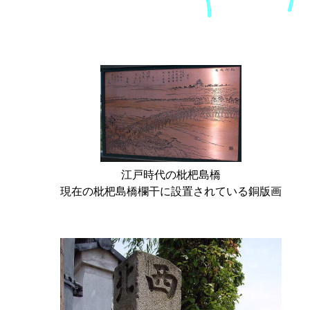
江戸時代の枇杷島橋
現在の枇杷島橋欄干に設置されている銅版画