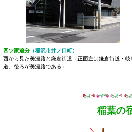
四ツ家追分
（稲沢市井ノ口町）
西から見た美濃路と鎌倉街道（正面左は鎌倉街道・岐
道、後ろが美濃路である）
稲葉の