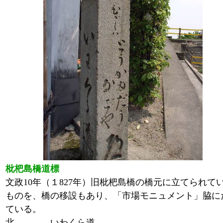
枇杷島橋道標
文政10年（１827年）旧枇杷島橋の橋元に立てられて
ものを、橋の移設もあり、「市場モニュメント」脇に
ている。
北 いわくら道