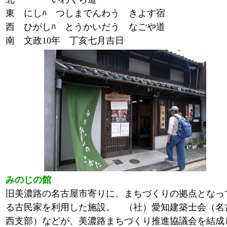
東 にしﾊ つしまでんわう きよす宿
西 ひがしﾊ とうかいだう なごや道
南 文政10年 丁亥七月吉日
みのじの館
旧美濃路の名古屋市寄りに、まちづくりの拠点となっ
る古民家を利用した施設。 （社）愛知建築士会（名
西支部）などが、美濃路まちづくり推進協議会を結成