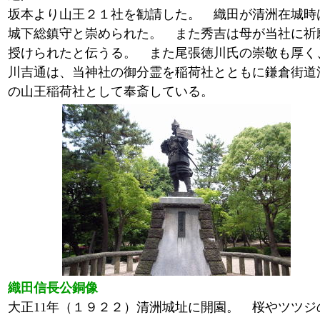
坂本より山王２１社を勧請した。 織田が清洲在城時
城下総鎮守と崇められた。 また秀吉は母が当社に祈
授けられたと伝うる。 また尾張徳川氏の崇敬も厚く
川吉通は、当神社の御分霊を稲荷社とともに鎌倉街道
の山王稲荷社として奉斎している。
織田信長公銅像
大正11年（１９２２）清洲城址に開園。 桜やツツジ